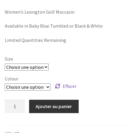
prix
prix
Women’s Lexington Golf Moccasin
initial
actuel
était :
est :
Available in Baby Blue Tumbled or Black & White
$275.00.
$175.00.
Limited Quantities Remaining
Size
Colour
Effacer
quantité
Ajouter au panier
de
Lexington
Golf